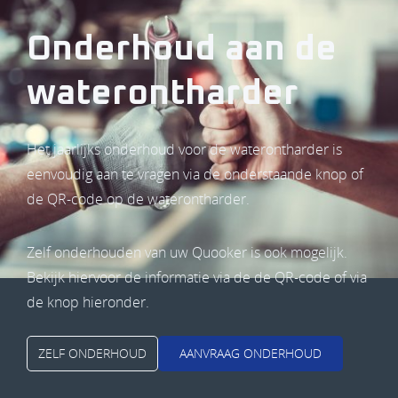
Onderhoud aan de
waterontharder
Het jaarlijks onderhoud voor de waterontharder is
eenvoudig aan te vragen via de onderstaande knop of
de QR-code op de waterontharder.
Zelf onderhouden van uw Quooker is ook mogelijk.
Bekijk hiervoor de informatie via de de QR-code of via
de knop hieronder.
ZELF ONDERHOUD
AANVRAAG ONDERHOUD