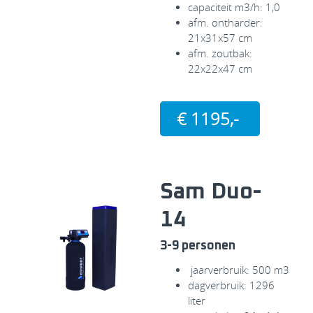
capaciteit m3/h: 1,0
afm. ontharder:
21x31x57 cm
afm. zoutbak:
22x22x47 cm
€ 1195,-
Sam Duo-
14
3-9 personen
jaarverbruik: 500 m3
dagverbruik: 1296
liter