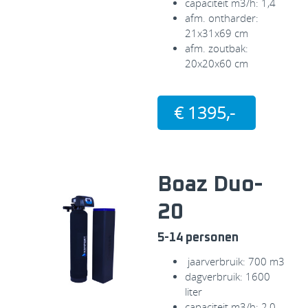
capaciteit m3/h: 1,4
afm. ontharder:
21x31x69 cm
afm. zoutbak:
20x20x60 cm
€ 1395,-
Boaz Duo-
20
5-14 personen
jaarverbruik: 700 m3
dagverbruik: 1600
liter
capaciteit m3/h: 2,0