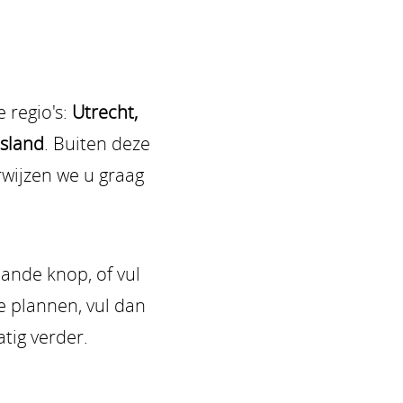
 regio's:
Utrecht,
esland
. Buiten deze
rwijzen we u graag
ande knop, of vul
e plannen, vul dan
tig verder.